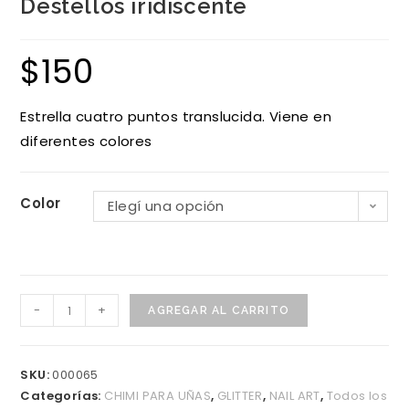
Destellos iridiscente
$
150
Estrella cuatro puntos translucida. Viene en
diferentes colores
Color
Elegí una opción
Destellos
-
+
AGREGAR AL CARRITO
iridiscente
cantidad
SKU:
000065
Categorías:
CHIMI PARA UÑAS
,
GLITTER
,
NAIL ART
,
Todos los