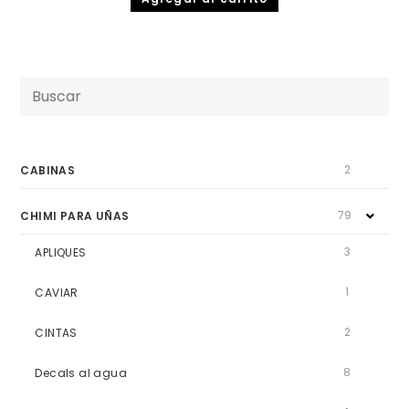
ado
en
2.51
de 5
Buscar
por:
2
CABINAS
79
CHIMI PARA UÑAS
3
APLIQUES
1
CAVIAR
2
CINTAS
8
Decals al agua