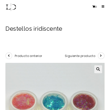
Ir
0
al
contenido
Destellos iridiscente
Producto anterior
Siguiente producto