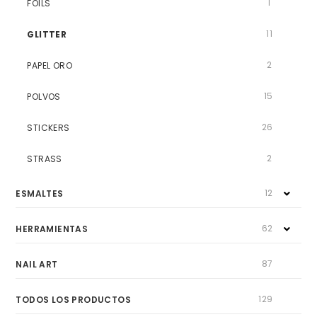
1
FOILS
11
GLITTER
2
PAPEL ORO
15
POLVOS
26
STICKERS
2
STRASS
12
ESMALTES
62
HERRAMIENTAS
87
NAIL ART
129
TODOS LOS PRODUCTOS