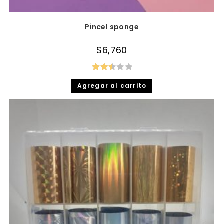
Pincel sponge
$
6,760
Valor
Agregar al carrito
ado
en
2.48
de 5