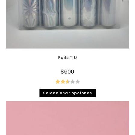
Foils *10
$
600
Valor
Seleccionar opciones
ado
en
2.61
de 5